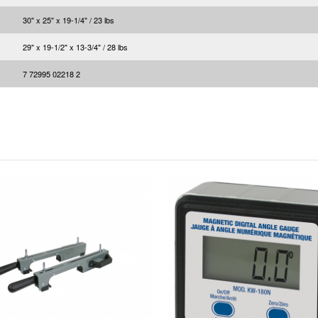
30" x 25" x 19-1/4" / 23 lbs
29" x 19-1/2" x 13-3/4" / 28 lbs
7 72995 02218 2