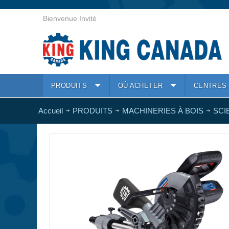
Bienvenue Invité
PRODUITS
OÙ ACHETER
CENTRES 
Accueil
PRODUITS
MACHINERIES À BOIS
SCI