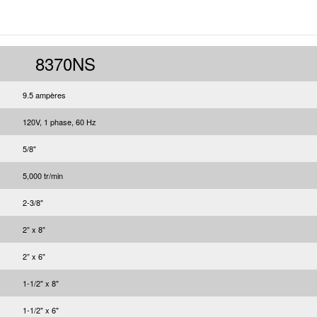
8370NS
9.5 ampères
120V, 1 phase, 60 Hz
5/8"
5,000 tr/min
2-3/8"
2” x 8"
2” x 6"
1-1/2" x 8"
1-1/2" x 6"