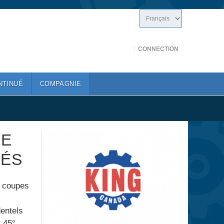
CONNECTION
NTINUÉ
COMPAGNIE
LE
NÉS
s coupes
entels
t 45°