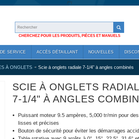
/*
*/
CHERCHEZ POUR LES PRODUITS, PIÈCES ET MANUELS
DE SERVICE
ACCÈS DÉTAILLANT
NOUVELLES
DISCO
ES À ONGLETS
Scie à onglets radiale 7-1/4" à angles combinés
SCIE À ONGLETS RADIA
7-1/4" À ANGLES COMBI
Puissant moteur 9.5 ampères, 5,000 tr/min pour de
lisses et précises
Bouton de sécurité pour éviter les démarrages accid
Table rotative avec 9 arrêts à 0°, 15°, 22.5°, 31.6° e