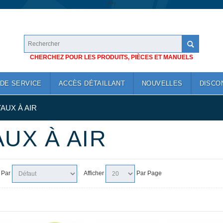
/*
*/
CHERCHEZ POUR LES PRODUITS, PIÈCES ET MANUELS
DE SERVICE
ACCÈS DÉTAILLANT
NOUVELLES
DISCO
AUX À AIR
UX À AIR
r Par
Afficher
Par Page