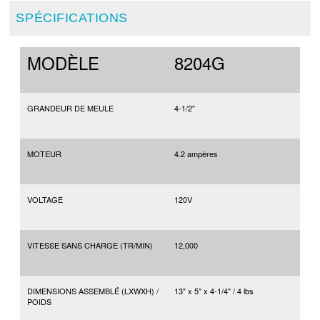
SPÉCIFICATIONS
MODÈLE
8204G
GRANDEUR DE MEULE
4-1/2"
MOTEUR
4.2 ampères
VOLTAGE
120V
VITESSE SANS CHARGE (TR/MIN)
12,000
DIMENSIONS ASSEMBLÉ (LXWXH) /
13" x 5" x 4-1/4" / 4 lbs
POIDS