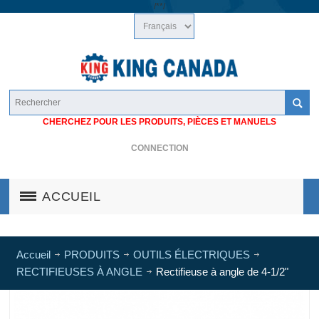
/*
*/
CHERCHEZ POUR LES PRODUITS, PIÈCES ET MANUELS
CONNECTION
ACCUEIL
Accueil
PRODUITS
OUTILS ÉLECTRIQUES
RECTIFIEUSES À ANGLE
Rectifieuse à angle de 4-1/2"