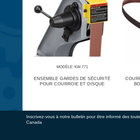
MODÈLE:
 SB-142-60
MODÈLE:
 SB-142-80
E DE PONÇAGE POUR LE
COURROIE DE PONÇAGE POU
 1" X 42" - 60 GRAINS
BOIS 1" X 42" - 80 GRAINS
Inscrivez-vous à notre bulletin pour être informé des tou
Canada