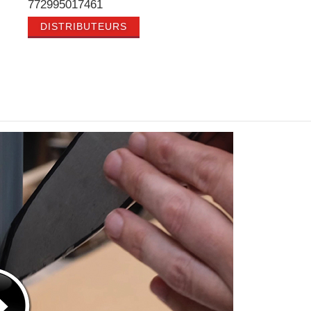
772995017461
DISTRIBUTEURS