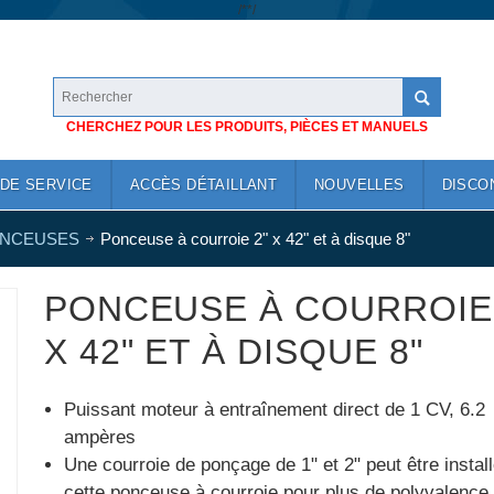
/*
*/
CHERCHEZ POUR LES PRODUITS, PIÈCES ET MANUELS
DE SERVICE
ACCÈS DÉTAILLANT
NOUVELLES
DISCO
NCEUSES
Ponceuse à courroie 2" x 42" et à disque 8"
PONCEUSE À COURROIE 
X 42" ET À DISQUE 8"
Puissant moteur à entraînement direct de 1 CV, 6.2
ampères
Une courroie de ponçage de 1" et 2" peut être instal
cette ponceuse à courroie pour plus de polyvalence