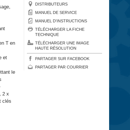
DISTRIBUTEURS
ssage,
MANUEL DE SERVICE
MANUEL D'INSTRUCTIONS
ant
TÉLÉCHARGER LA FICHE
TECHNIQUE
 en T en
TÉLÉCHARGER UNE IMAGE
HAUTE RÉSOLUTION
e et
PARTAGER SUR FACEBOOK
PARTAGER PAR COURRIER
ttant le
s
e
, 2 x
t clés