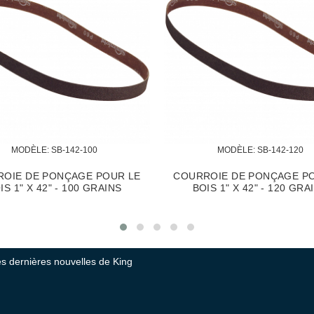
MODÈLE:
 SB-242-100Z
MO
R LE
COURROIE DE PONÇAGE ZIRCONIA
COURROIE 
PUR POUR LE MÉTAL 2" X 42" - 100
PUR POUR L
GRAINS
tes dernières nouvelles de King