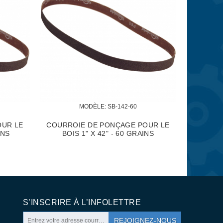
DÈLE:
 SB-242-120Z
MODÈLE:
 SB-242-60Z
DE PONÇAGE ZIRCONIA
COURROIE DE PONÇAGE ZIRCON
E MÉTAL 2" X 42" - 120
PUR POUR LE MÉTAL 2" X 42" - 
GRAINS
GRAINS
S’INSCRIRE À L’INFOLETTRE
REJOIGNEZ-NOUS