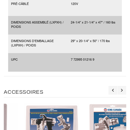
PRÉ-CÂBLÉ
120V
DIMENSIONS ASSEMBLÉ (LXPXH) /
24-1/4" x 21-1/4" x 47" / 160 lbs
POIDS
DIMENSIONS D'EMBALLAGE
29" x 20-1/4" x 50" / 170 lbs
(LXPXH) / POIDS
UPC
7 72995 01216 9
ACCESSOIRES