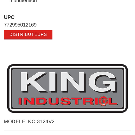
manutention
UPC
772995012169
DISTRIBUTEURS
MODÈLE: KC-3124V2