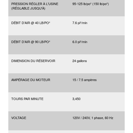
PRESSION RÉGLER À L'USINE
95-125
lb/po²
(150
lb/po²
)
(RÉGLABLE JUSQU'À)
DÉBIT D'AIR @ 40
LB/PO²
7.6
pi³/min
DÉBIT D'AIR @ 90
LB/PO²
6.0
pi³/min
DIMENSION DU RÉSERVOIR
24 gallons
AMPÉRAGE DU MOTEUR
15 / 7.5 ampères
TOURS PAR MINUTE
3,450
VOLTAGE
120V / 240V, 1 phase, 60 Hz