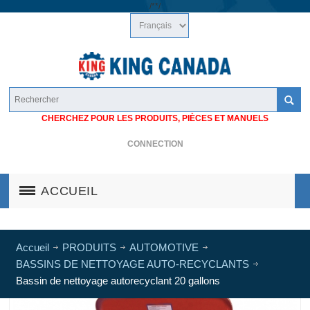
/*
*/
CHERCHEZ POUR LES PRODUITS, PIÈCES ET MANUELS
CONNECTION
ACCUEIL
Accueil
PRODUITS
AUTOMOTIVE
BASSINS DE NETTOYAGE AUTO-RECYCLANTS
Bassin de nettoyage autorecyclant 20 gallons