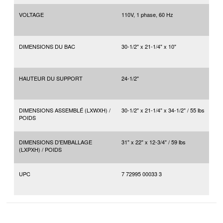
VOLTAGE
110V, 1 phase, 60 Hz
DIMENSIONS DU BAC
30-1/2" x 21-1/4" x 10"
HAUTEUR DU SUPPORT
24-1/2"
DIMENSIONS ASSEMBLÉ (LXWXH) /
30-1/2" x 21-1/4" x 34-1/2" / 55 lbs
POIDS
DIMENSIONS D'EMBALLAGE
31" x 22" x 12-3/4" / 59 lbs
(LXPXH) / POIDS
UPC
7 72995 00033 3