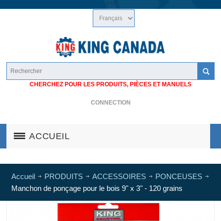
/*
*/
CHERCHEZ POUR LES PRODUITS, PIÈCES ET MANUELS
CONNECTION
ACCUEIL
Accueil
PRODUITS
ACCESSOIRES
PONCEUSES
Manchon de ponçage pour le bois 9" x 3" - 120 grains