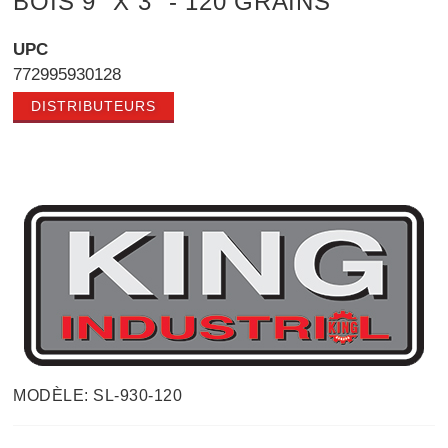
BOIS 9" X 3" - 120 GRAINS
UPC
772995930128
DISTRIBUTEURS
MODÈLE: SL-930-120