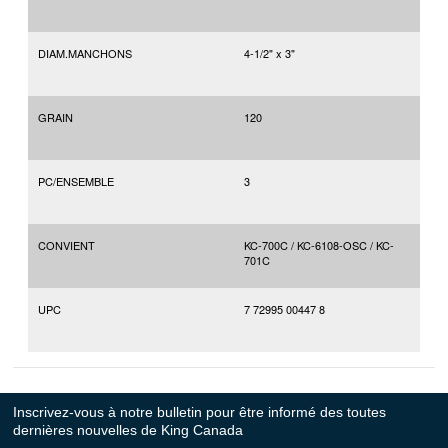
DIAM.MANCHONS
4-1/2" x 3"
GRAIN
120
PC/ENSEMBLE
3
CONVIENT
KC-700C / KC-6108-OSC / KC-
701C
UPC
7 72995 00447 8
Inscrivez-vous à notre bulletin pour être informé des toutes
dernières nouvelles de King Canada