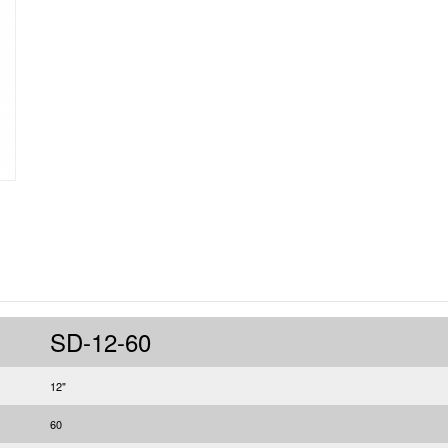
SD-12-60
12"
60