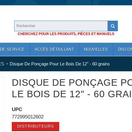
/*
*/
CHERCHEZ POUR LES PRODUITS, PIÈCES ET MANUELS
DE SERVICE
ACCÈS DÉTAILLANT
NOUVELLES
DISCO
ES
Disque De Ponçage Pour Le Bois De 12" - 60 grains
DISQUE DE PONÇAGE P
LE BOIS DE 12" - 60 GRA
UPC
772995012602
DISTRIBUTEURS