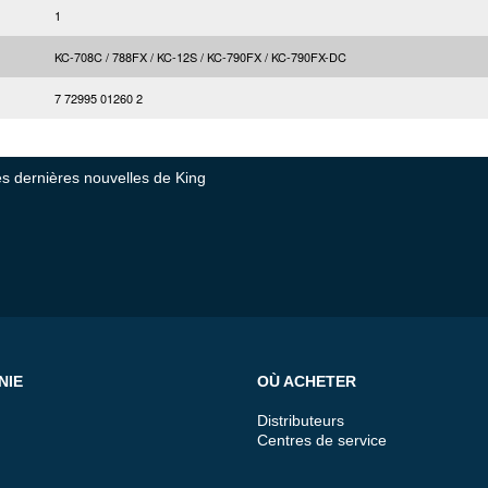
1
KC-708C / 788FX / KC-12S / KC-790FX / KC-790FX-DC
7 72995 01260 2
tes dernières nouvelles de King
NIE
OÙ ACHETER
Distributeurs
Centres de service