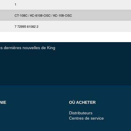
1
CT-108C / KC-6108-OSC / KC-108-OSC
7 72995 61082 2
tes dernières nouvelles de King
NIE
OÙ ACHETER
Distributeurs
Centres de service