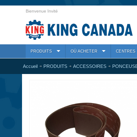
Bienvenue Invité
PRODUITS
OÙ ACHETER
CENTRES 
Accueil
PRODUITS
ACCESSOIRES
PONCEUS