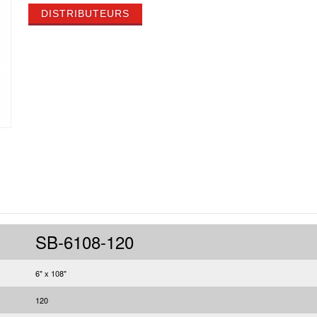
DISTRIBUTEURS
SB-6108-120
6" x 108"
120