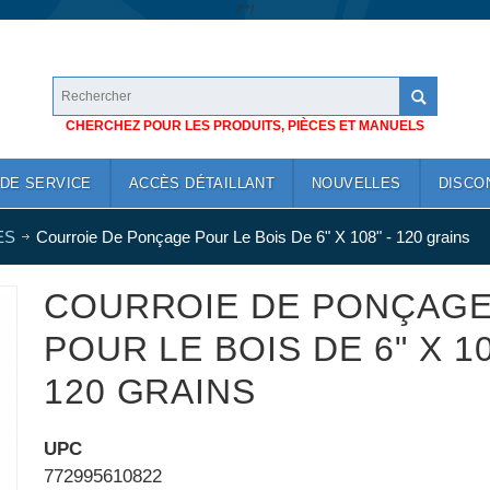
/*
*/
CHERCHEZ POUR LES PRODUITS, PIÈCES ET MANUELS
DE SERVICE
ACCÈS DÉTAILLANT
NOUVELLES
DISCO
ES
Courroie De Ponçage Pour Le Bois De 6" X 108" - 120 grains
COURROIE DE PONÇAG
POUR LE BOIS DE 6" X 10
120 GRAINS
UPC
772995610822