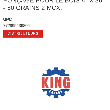
PONÇAGE POUR LE BOIS 4" X 36"
- 80 GRAINS 2 MCX.
UPC
772995436804
DISTRIBUTEURS