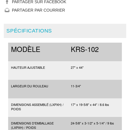
PARTAGER SUR FACEBOOK
PARTAGER PAR COURRIER
SPÉCIFICATIONS
MODÈLE
KRS-102
HAUTEUR AJUSTABLE
27" x 44"
LARGEUR DU ROULEAU
11-3/4"
DIMENSIONS ASSEMBLÉ (LXPXH) /
17" x 19-5/8" x 44" / 8.6 lbs
POIDS
DIMENSIONS D'EMBALLAGE
24-5/8" x 3-1/2" x 5-1/4" / 9 lbs
(LXPXH) / POIDS