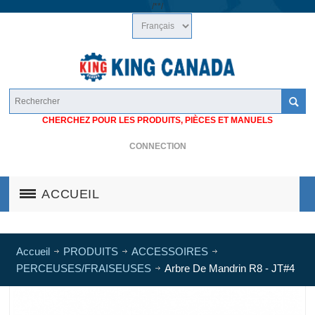
/*
*/
CHERCHEZ POUR LES PRODUITS, PIÈCES ET MANUELS
CONNECTION
ACCUEIL
Accueil
PRODUITS
ACCESSOIRES
PERCEUSES/FRAISEUSES
Arbre De Mandrin R8 - JT#4