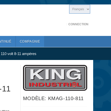
CONNECTION
NTINUÉ
COMPAGNIE
 110 volt 8-11 ampères
-11
MODÈLE: KMAG-110-811