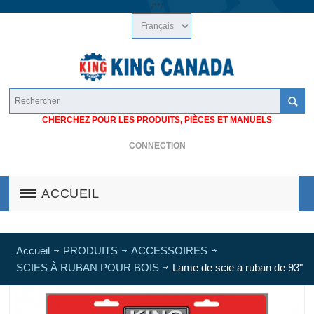
/*
*/
CHERCHEZ POUR LES PRODUITS, PIÈCES ET MANUELS
CONNECTION
ACCUEIL
Accueil
PRODUITS
ACCESSOIRES
SCIES À RUBAN POUR BOIS
Lame de scie à ruban de 93"