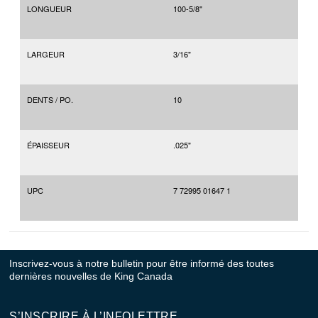
LONGUEUR
100-5/8"
LARGEUR
3/16"
DENTS / PO.
10
ÉPAISSEUR
.025"
UPC
7 72995 01647 1
Inscrivez-vous à notre bulletin pour être informé des toutes
dernières nouvelles de King Canada
S’INSCRIRE À L’INFOLETTRE