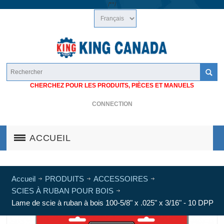
/*
*/
CHERCHEZ POUR LES PRODUITS, PIÈCES ET MANUELS
CONNECTION
ACCUEIL
Accueil
PRODUITS
ACCESSOIRES
SCIES À RUBAN POUR BOIS
Lame de scie à ruban à bois 100-5/8" x .025" x 3/16" - 10 DPP