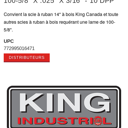
100-5/8" X .025" X 3/16" - 10 DPP
Convient la scie à ruban 14" à bois King Canada et toute
autres scies à ruban à bois requérant une lame de 100-
5/8".
UPC
772995016471
DISTRIBUTEURS