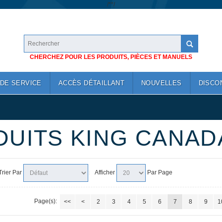
/*
*/
CHERCHEZ POUR LES PRODUITS, PIÈCES ET MANUELS
DE SERVICE
ACCÈS DÉTAILLANT
NOUVELLES
DISCO
DUITS KING CANAD
Trier Par
Afficher
Par Page
Page(s):
<<
<
2
3
4
5
6
7
8
9
1