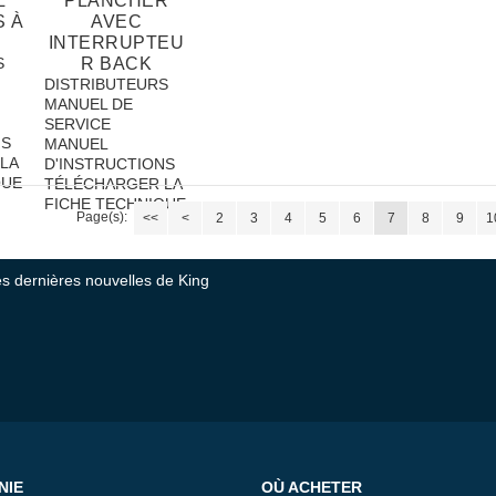
L
PLANCHER
 À
AVEC
INTERRUPTEU
S
R BACK
DISTRIBUTEURS
MANUEL DE
SERVICE
NS
MANUEL
LA
D'INSTRUCTIONS
QUE
TÉLÉCHARGER LA
FICHE TECHNIQUE
Page(s):
<<
<
2
3
4
5
6
7
8
9
1
tes dernières nouvelles de King
NIE
OÙ ACHETER