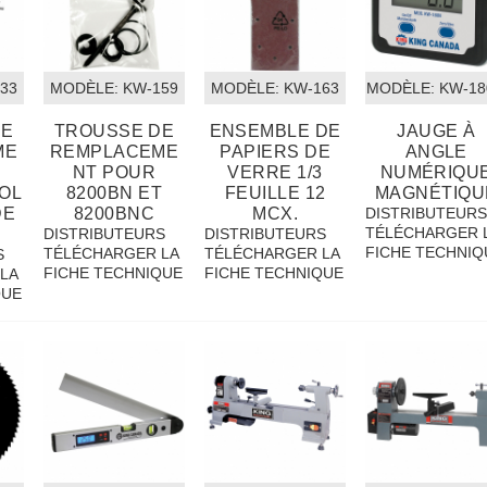
133
MODÈLE:
 KW-159
MODÈLE:
 KW-163
MODÈLE:
 KW-1
DE
TROUSSE DE
ENSEMBLE DE
JAUGE À
ME
REMPLACEME
PAPIERS DE
ANGLE
NT POUR
VERRE 1/3
NUMÉRIQU
OL
8200BN ET
FEUILLE 12
MAGNÉTIQU
DE
8200BNC
MCX.
DISTRIBUTEUR
TÉLÉCHARGER 
DISTRIBUTEURS
DISTRIBUTEURS
FICHE TECHNIQ
TÉLÉCHARGER LA
TÉLÉCHARGER LA
S
FICHE TECHNIQUE
FICHE TECHNIQUE
LA
QUE